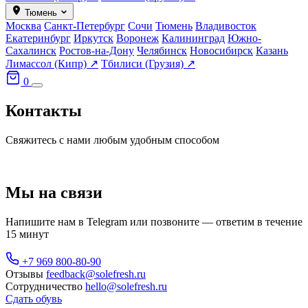
Тюмень
Москва
Санкт-Петербург
Сочи
Тюмень
Владивосток
Екатеринбург
Иркутск
Воронеж
Калининград
Южно-
Сахалинск
Ростов-на-Дону
Челябинск
Новосибирск
Казань
Лимассол (Кипр) ↗
Тбилиси (Грузия) ↗
0
Контакты
Свяжитесь с нами любым удобным способом
Мы на связи
Напишите нам в Telegram или позвоните — ответим в течение
15 минут
+7 969 800-80-90
Отзывы
feedback@solefresh.ru
Сотрудничество
hello@solefresh.ru
Сдать обувь