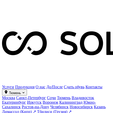
Услуги
Продукция
О нас
До/После
Сдать обувь
Контакты
Тюмень
Москва
Санкт-Петербург
Сочи
Тюмень
Владивосток
Екатеринбург
Иркутск
Воронеж
Калининград
Южно-
Сахалинск
Ростов-на-Дону
Челябинск
Новосибирск
Казань
Лимассол (Кипр) ↗
Тбилиси (Грузия) ↗