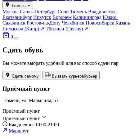
Тюмень
Москва
Санкт-Петербург
Сочи
Тюмень
Владивосток
Екатеринбург
Иркутск
Воронеж
Калининград
Южно-
Сахалинск
Ростов-на-Дону
Челябинск
Новосибирск
Казань
Лимассол (Кипр) ↗
Тбилиси (Грузия) ↗
0
Сдать обувь
Вы можете выбрать удобный для вас способ сдачи пар
Сдать самому
Вызвать курьера
Курьер
Приёмный пункт
Тюмень, ул. Малыгина, 57
Приёмный пункт
Приёмный пункт
Ежедневно: 10:00-21:00
Маршрут