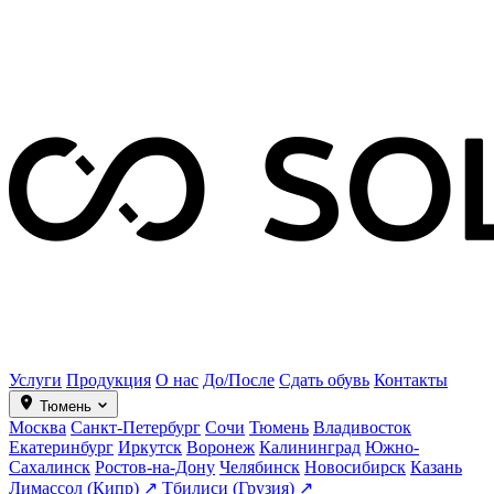
Услуги
Продукция
О нас
До/После
Сдать обувь
Контакты
Тюмень
Москва
Санкт-Петербург
Сочи
Тюмень
Владивосток
Екатеринбург
Иркутск
Воронеж
Калининград
Южно-
Сахалинск
Ростов-на-Дону
Челябинск
Новосибирск
Казань
Лимассол (Кипр) ↗
Тбилиси (Грузия) ↗