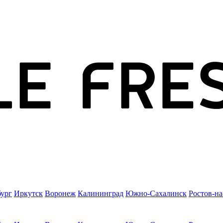
бург
Иркутск
Воронеж
Калининград
Южно-Сахалинск
Ростов-н