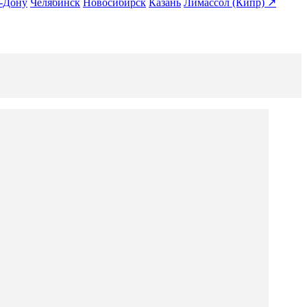
а-Дону
Челябинск
Новосибирск
Казань
Лимассол (Кипр) ↗