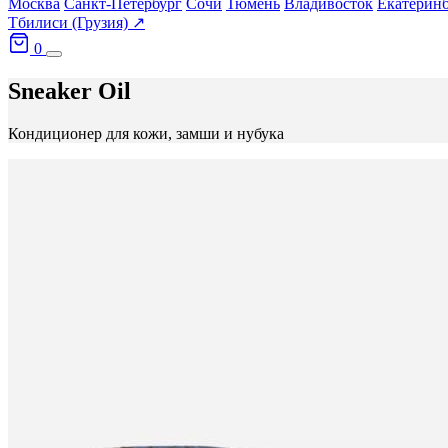
Москва
Санкт-Петербург
Сочи
Тюмень
Владивосток
Екатерин
Тбилиси (Грузия) ↗
0
Sneaker Oil
Кондиционер для кожи, замши и нубука