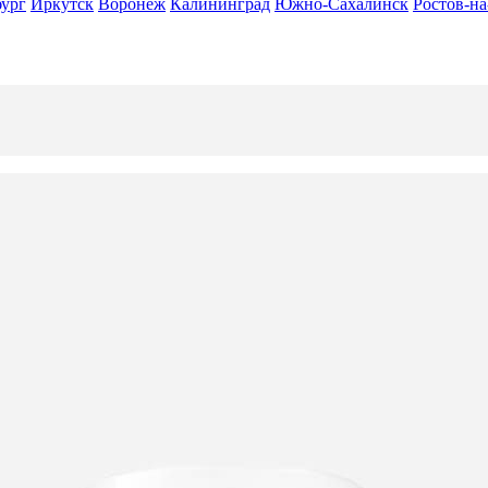
бург
Иркутск
Воронеж
Калининград
Южно-Сахалинск
Ростов-н