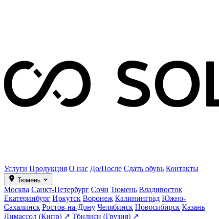
Услуги
Продукция
О нас
До/После
Сдать обувь
Контакты
Тюмень
Москва
Санкт-Петербург
Сочи
Тюмень
Владивосток
Екатеринбург
Иркутск
Воронеж
Калининград
Южно-
Сахалинск
Ростов-на-Дону
Челябинск
Новосибирск
Казань
Лимассол (Кипр) ↗
Тбилиси (Грузия) ↗