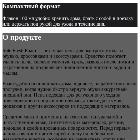
Компактный формат
Флакон 100 мл удобно хранить дома, брать с собой в поездку
или держать под рукой для ухода в течение дня.
О продукте
Sole Fresh Foam — чистящая пена для быстрого ухода за
обувью, кроссовками и аксессуарами. Средство помогает
удалить пыль, свежую уличную грязь, разводы после носки и
загрязнения на подошве без полноценной чистки с водой и
мылом.
Foam удобно использовать дома, в дороге, на работе или после
прогулки, когда нужно быстро вернуть обуви аккуратный
внешний вид. Пена подходит для регулярного ухода за
повседневной и спортивной обувью, а также для сумок,
рюкзаков и других аксессуаров из подходящих материалов.
Средство можно применять на текстиле, натуральной и
искусственной коже, синтетических материалах, резине,
подошве и комбинированных поверхностях. Перед первым
использованием протестируйте пену на небольшом
незаметном участке, особенно на деликатных, ярких или