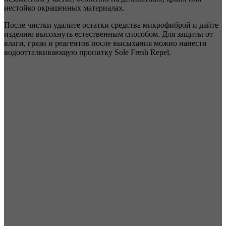
нестойко окрашенных материалах.
После чистки удалите остатки средства микрофиброй и дайте
изделию высохнуть естественным способом. Для защиты от
влаги, грязи и реагентов после высыхания можно нанести
водоотталкивающую пропитку Sole Fresh Repel.