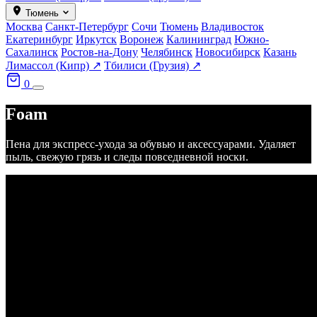
Тюмень
Москва
Санкт-Петербург
Сочи
Тюмень
Владивосток
Екатеринбург
Иркутск
Воронеж
Калининград
Южно-
Сахалинск
Ростов-на-Дону
Челябинск
Новосибирск
Казань
Лимассол (Кипр) ↗
Тбилиси (Грузия) ↗
0
Foam
Пена для экспресс-ухода за обувью и аксессуарами. Удаляет
пыль, свежую грязь и следы повседневной носки.