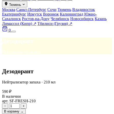
Тюмень
Москва
Санкт-Петербург
Сочи
Тюмень
Владивосток
Екатеринбург
Иркутск
Воронеж
Калининград
Южно-
Сахалинск
Ростов-на-Дону
Челябинск
Новосибирск
Казань
Лимассол (Кипр) ↗
Тбилиси (Грузия) ↗
0
Дезодорант
Нейтрализатор запаха
Дезодорант
Нейтрализатор запаха · 210 мл
590 ₽
В наличии
арт. SF-FRESH-210
−
+
В корзину →