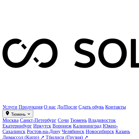
Услуги
Продукция
О нас
До/После
Сдать обувь
Контакты
Тюмень
Москва
Санкт-Петербург
Сочи
Тюмень
Владивосток
Екатеринбург
Иркутск
Воронеж
Калининград
Южно-
Сахалинск
Ростов-на-Дону
Челябинск
Новосибирск
Казань
Лимассол (Кипр) ↗
Тбилиси (Грузия) ↗