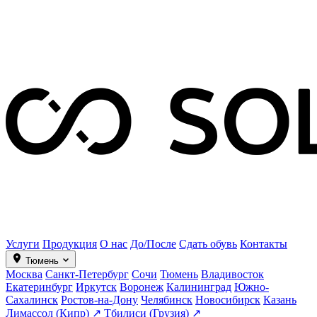
Услуги
Продукция
О нас
До/После
Сдать обувь
Контакты
Тюмень
Москва
Санкт-Петербург
Сочи
Тюмень
Владивосток
Екатеринбург
Иркутск
Воронеж
Калининград
Южно-
Сахалинск
Ростов-на-Дону
Челябинск
Новосибирск
Казань
Лимассол (Кипр) ↗
Тбилиси (Грузия) ↗