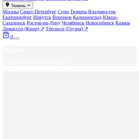
Тюмень
Москва
Санкт-Петербург
Сочи
Тюмень
Владивосток
Екатеринбург
Иркутск
Воронеж
Калининград
Южно-
Сахалинск
Ростов-на-Дону
Челябинск
Новосибирск
Казань
Лимассол (Кипр) ↗
Тбилиси (Грузия) ↗
0
Wipes
Салфетки с двойной текстурой